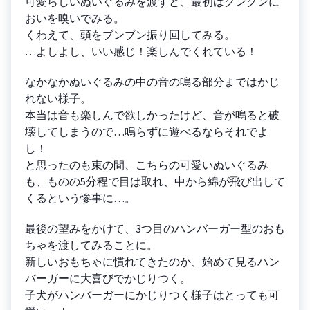
可愛らしいぬいぐるみを渡すと、最初はクンクンに
おいを嗅いでみる。
くわえて、頭をブンブン振り回してみる。
…よしよし、いい感じ！楽しんでくれている！
なかなかぬいぐるみの中の音の鳴る部分まではかじ
れない様子。
本当は音も楽しんで欲しかったけど、音が鳴ると破
壊してしまうので…鳴らずに遊べるならそれでよ
し！
と思ったのも束の間、こちらの可愛いぬいぐるみ
も、ものの5分程で目は取れ、中から綿が飛び出して
くるという惨事に…。
最後の望みをかけて、3つ目のハンバーガー型のおも
ちゃを渡してみることに。
新しいおもちゃに慣れてきたのか、始めて見るハン
バーガーに大喜びでかじりつく。
子犬がハンバーガーにかじりつく様子はとっても可