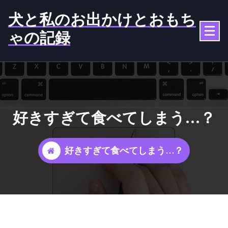
コ
犬と私のお出かけとおもち
ン
テ
ゃの記録
ン
ツ
へ
ス
キ
ッ
好きすぎて食べてしまう…？
プ
好きすぎて食べてしまう…？