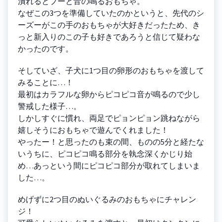
潰れるとプーと音の鳴るおもちゃ。
なぜこの3つを準備していたのかというと、先代のシ
ーズーがこの手のおもちゃが大好きだったため、き
っと新入りのこの子も好きであろうと信じて疑わな
かったのです。
そしていざ、子犬に1つ目の卵形のおもちゃを渡して
みることに…！
最初はカラフルな卵からピコピコ音が鳴るので少し
警戒した様子…。
しかしすぐに慣れ、両足でピョンピョン跳ねながら
嬉しそうにおもちゃで遊んでくれました！
やったー！と思ったのも束の間、ものの5分と経たな
いうちに、ピコピコ鳴る部分を執念深くかじり始
め…あっという間にピコピコ部分が取れてしまいま
した…。
めげずに2つ目のぬいぐるみのおもちゃにチャレン
ジ！