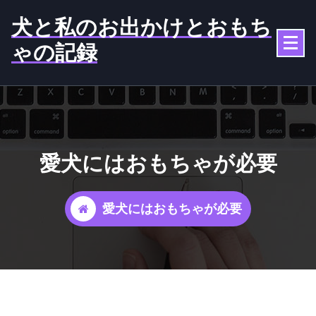
コ
犬と私のお出かけとおもち
ン
テ
ゃの記録
ン
ツ
へ
ス
キ
ッ
愛犬にはおもちゃが必要
プ
愛犬にはおもちゃが必要