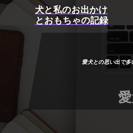
コ
犬と私のお出かけ
ン
テ
とおもちゃの記録
ン
ツ
へ
ス
キ
ッ
愛犬との思い出で多
プ
愛