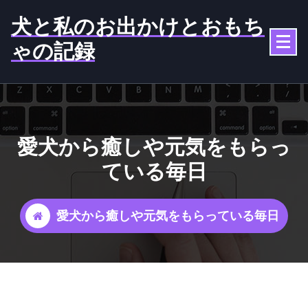
コ
犬と私のお出かけとおもち
ン
テ
ゃの記録
ン
ツ
へ
ス
キ
ッ
愛犬から癒しや元気をもらっ
プ
ている毎日
愛犬から癒しや元気をもらっている毎日